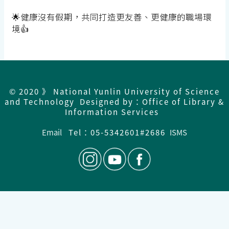
🌟
健康沒有假期，共同打造更友善、更健康的職場環
境
👍
© 2020 》 National Yunlin University of Science
and Technology Designed by：Office of Library &
Information Services
Email
Tel：05-5342601#2686
ISMS