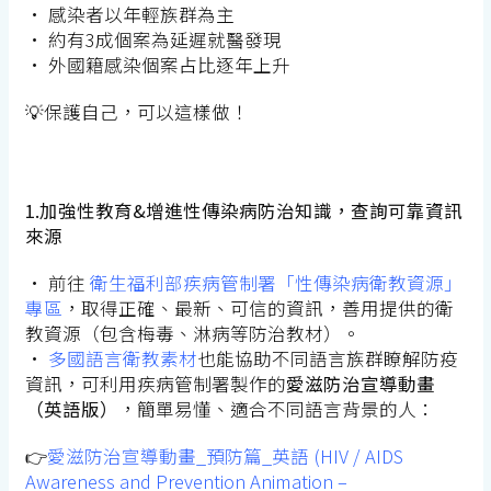
•
感染者以年輕族群為主
•
約有
3
成個案為延遲就醫發現
•
外國籍感染個案占比逐年上升
💡
保護自己，可以這樣做！
1️.
加強性教育
&
增進性傳染病防治知識，查詢可靠資訊
來源
•
前往
衛生福利部疾病管制署「性傳染病衛教資源」
專區
，取得正確、最新、可信的資訊，善用提供的衛
教資源（包含梅毒、淋病等防治教材）。
•
多國語言衛教素材
也能協助不同語言族群瞭解防疫
資訊，可利用疾病管制署製作的
愛滋防治宣導動畫
（英語版）
，簡單易懂、適合不同語言背景的人：
👉
愛滋防治宣導動畫_預防篇_英語 (HIV / AIDS
Awareness and Prevention Animation –