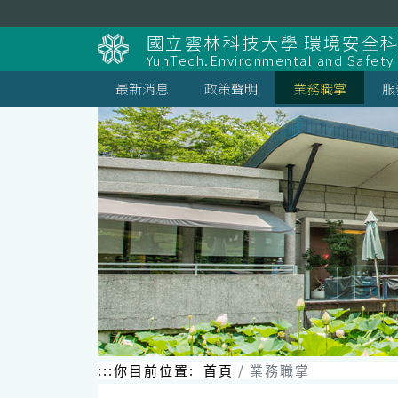
跳
到
國立雲林科技大學 環境安全
主
YunTech.Environmental and Safety
要
內
最新消息
政策聲明
業務職掌
服
容
區
塊
:::
你目前位置:
首頁
業務職掌