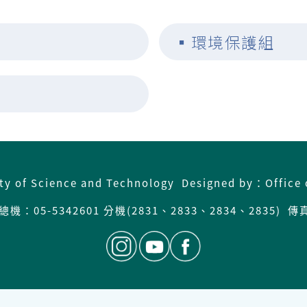
▪
環境保護組
ity of Science and Technology Designed by：Office 
：05-5342601 分機(2831、2833、2834、2835) 傳真: