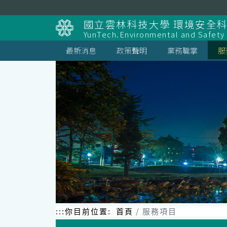
跳
到
國立雲林科技大學 環境安全
主
YunTech.Environmental and Safety
要
內
最新消息
政策聲明
業務職掌
服
容
區
塊
:::
你目前位置:
首頁
服務項目