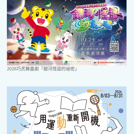
2026巧虎舞臺劇「銀河怪盜的祕密」