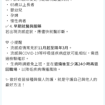
• 65歲以上長者
• 嬰幼兒
• 孕婦
• 慢性病者
✅ 4.
早期就醫與服藥
若出現流感症狀，應儘快就醫診斷。
💛 小提醒
• 流感疫情常見於
11月起至隔年3月
。
• 流感與COVID-19等呼吸道疾病症狀可能相似，需透
過檢驗確診。
• 生病時請避免上班，並在
退
燒後至少滿24小時再返
回職場
，以降低疾病傳播風險。
✨ 做好疫苗接種與個人防護，就是守護自己與他人的
最好方法！