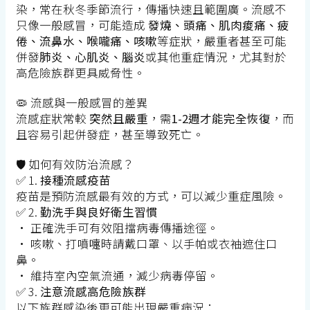
染，常在秋冬季節流行，傳播快速且範圍廣。流感不
只像一般感冒，可能造成
發燒、頭痛、肌肉痠痛、疲
倦、流鼻水、喉嚨痛、咳嗽
等症狀，嚴重者甚至可能
併發
肺炎、心肌炎、腦炎
或其他重症情況，尤其對於
高危險族群更具威脅性。
🦠 流感與一般感冒的差異
流感症狀常較
突然且嚴重
，需
1-2週才能完全恢復
，而
且容易引起併發症，甚至導致死亡。
🛡️ 如何有效防治流感？
✅ 1.
接種流感疫苗
疫苗是預防流感最有效的方式，可以減少重症風險。
✅ 2.
勤洗手與良好衛生習慣
• 正確洗手可有效阻擋病毒傳播途徑。
• 咳嗽、打噴嚏時請戴口罩、以手帕或衣袖遮住口
鼻。
• 維持室內空氣流通，減少病毒停留。
✅ 3.
注意流感高危險族群
以下族群感染後更可能出現嚴重病況：