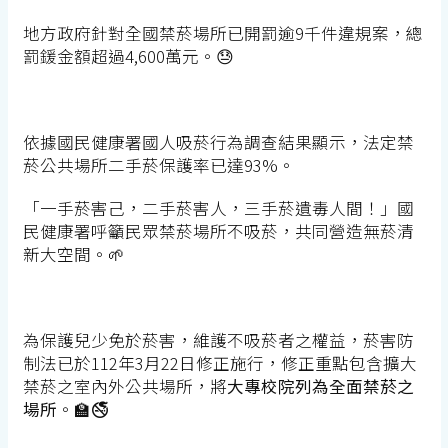
地方政府針對全國禁菸場所已開罰逾9千件違規案，總
罰鍰金額超過4,600萬元。😓
依據國民健康署國人吸菸行為調查結果顯示，法定禁
菸公共場所二手菸保護率已達93%。
「一手菸害己，二手菸害人，三手菸遺毒人間！」國
民健康署呼籲民眾禁菸場所不吸菸，共同營造無菸清
新大空間。🌱
為保護兒少免於菸害，維護不吸菸者之權益，菸害防
制法已於112年3月22日修正施行，修正重點包含擴大
禁菸之室內外公共場所，將
大專校院列為全面禁菸之
場所
。🏫🚭