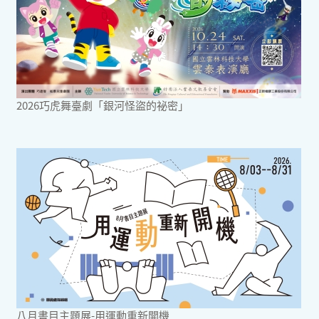
2026巧虎舞臺劇「銀河怪盜的祕密」
八月書目主題展-用運動重新開機