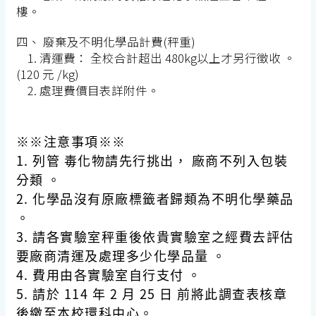
樓。
四、 廢棄及不明化學品計費(秤重)
1. 清運費： 全校合計超出 480kg以上才另行徵收 。
(120 元 /kg)
2. 處理費價目表詳附件。
※※注意事項※※
1. 列管 毒化物請先行挑出， 廠商不列入包裝
分類 。
2. 化學品沒有原廠標籤者歸類為不明化學藥品
。
3. 請各實驗室秤重後依貴實驗室之經費去評估
要廠商清運及處理多少化學品量 。
4. 費用由各實驗室自行支付 。
5. 請於
114 年 2 月 25 日
前將此調查表核章
後繳至本校環科中心。