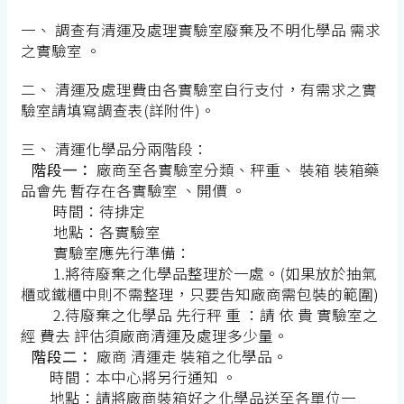
一、 調查有清運及處理實驗室廢棄及不明化學品 需求
之實驗室 。
二、 清運及處理費由各實驗室自行支付，有需求之實
驗室請填寫調查表(詳附件)。
三、 清運化學品分兩階段：
階段一：
廠商至各實驗室分類、秤重、 裝箱 裝箱藥
品會先 暫存在各實驗室 、開價 。
時間：待排定
地點：各實驗室
實驗室應先行準備：
1.將待廢棄之化學品整理於一處。(如果放於抽氣
櫃或鐵櫃中則不需整理，只要告知廠商需包裝的範圍)
2.待廢棄之化學品 先行秤 重 ：請 依 貴 實驗室之
經 費去 評估須廠商清運及處理多少量。
階段二：
廠商 清運走 裝箱之化學品。
時間：本中心將另行通知 。
地點：請將廠商裝箱好之化學品送至各單位一