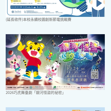
(延長收件)本校永續校園創新節電挑戰賽
2026巧虎舞臺劇「銀河怪盜的祕密」