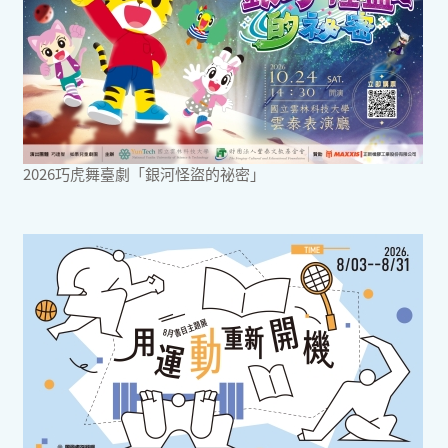
2026巧虎舞臺劇「銀河怪盜的祕密」