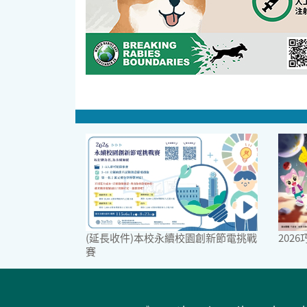
(延長收件)本校永續校園創新節電挑戰
202
賽