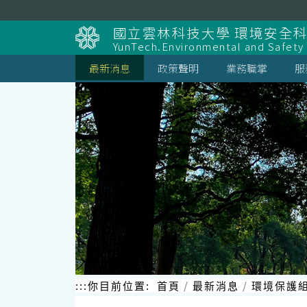
跳
到
國立雲林科技大學 環境安全
主
YunTech.Environmental and Safety
要
內
最新消息
政策聲明
業務職掌
服
容
區
塊
:::
你目前位置:
首頁
最新消息
環境保護