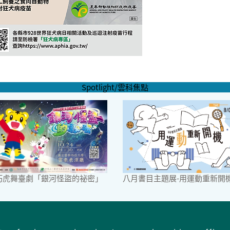
Spotlight/雲科焦點
6巧虎舞臺劇「銀河怪盜的祕密」
八月書目主題展-用運動重新開