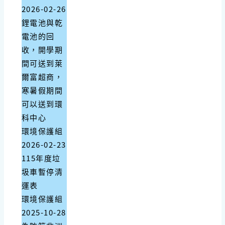
2026-02-26
鋰電池與乾
電池的回
收，開學期
間可送到萊
爾富超商，
寒暑假期間
可以送到環
科中心
環境保護組
2026-02-23
115年度垃
圾車暫停清
運表
環境保護組
2025-10-28