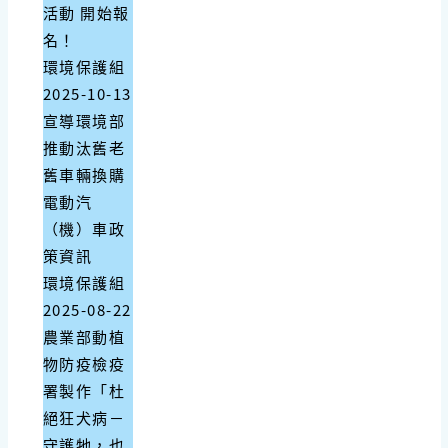
活動 開始報
名！
環境保護組
2025-10-13
宣導環境部
推動汰舊老
舊車輛換購
電動汽
（機）車政
策資訊
環境保護組
2025-08-22
農業部動植
物防疫檢疫
署製作「杜
絕狂犬病－
守護牠，也