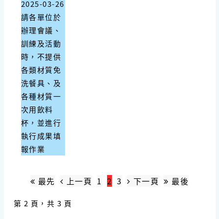
2025-03-26
請各單位於
辦理會議、
訓練及活動
時，不提供
各類材質免
洗餐具、及
各種材質一
次用飲料
杯，並進行
執行成果填
報作業
最先
上一頁
1
2
3
下一頁
最後
第 2 頁，共 3 頁