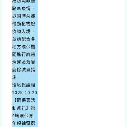
為防範非洲
豬瘟疫情，
返國時勿攜
帶動植物檢
疫物入境，
並請配合各
地方環保機
關進行廚餘
清運及落實
廚餘減量措
施
環境保護組
2025-10-20
【環保署活
動資訊】第
4屆環保青
年領袖甄選