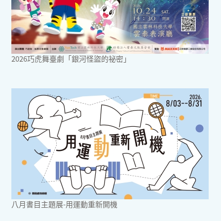
2026巧虎舞臺劇「銀河怪盜的祕密」
八月書目主題展-用運動重新開機